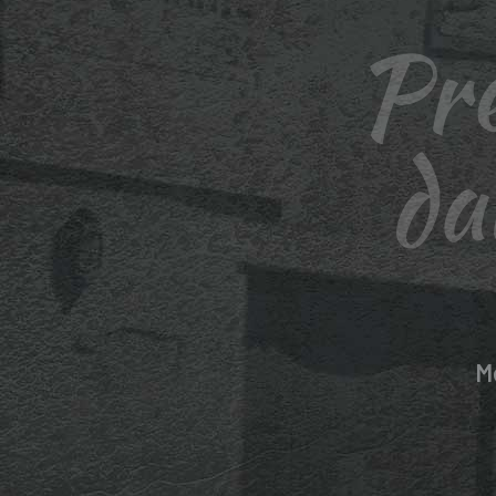
Prê
da
M