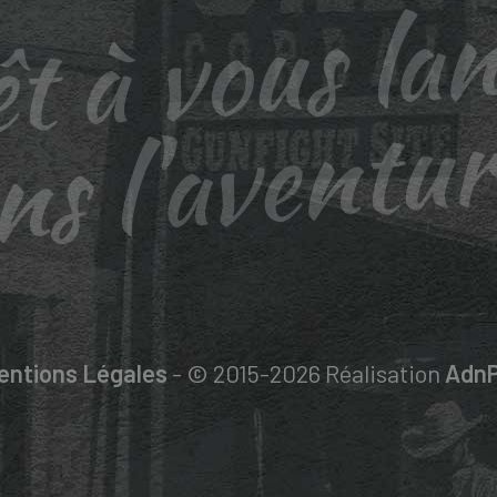
t à vous la
ns l'aventur
entions Légales
- © 2015-2026 Réalisation
AdnP