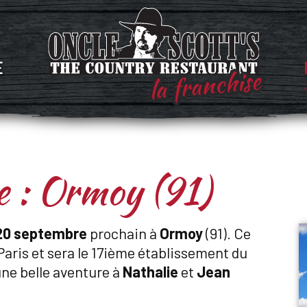
E
la franchise
e : Ormoy (91)
20 septembre
prochain à
Ormoy
(91). Ce
 Paris et sera le 17ième établissement du
une belle aventure à
Nathalie
et
Jean