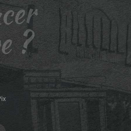
ncer
e ?
ix