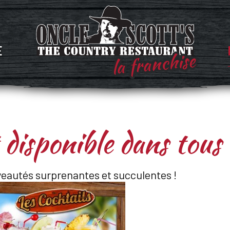
E
la franchise
 disponible dans tous 
veautés surprenantes et succulentes !